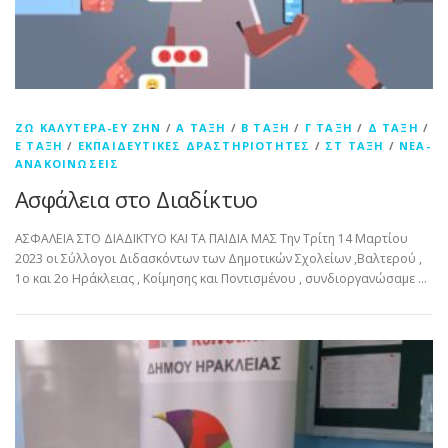
ΖΩ ΚΑΛΎΤΕΡΑ-ΕΥ ΖΗΝ
/
Α ΤΆΞΗ
/
Β ΤΆΞΗ
/
Γ ΤΆΞΗ
/
Δ ΤΆΞΗ
/
Ε ΤΆΞΗ
/
ΕΚΠΑΙΔΕΥΤΙΚΈΣ ΔΡΑΣΤΗΡΙΌΤΗΤΕΣ
/
ΣΤ ΤΆΞΗ
/
ΝΈΑ-
ΑΝΑΚΟΙΝΏΣΕΙΣ
Ασφάλεια στο Διαδίκτυο
ΑΣΦΑΛΕΙΑ ΣΤΟ ΔΙΑΔΙΚΤΥΟ ΚΑΙ ΤΑ ΠΑΙΔΙΑ ΜΑΣ Την Τρίτη 14 Μαρτίου
2023 οι Σύλλογοι Διδασκόντων των Δημοτικών Σχολείων ,Βαλτερού ,
1ο και 2ο Ηράκλειας , Κοίμησης και Ποντισμένου , συνδιοργανώσαμε …