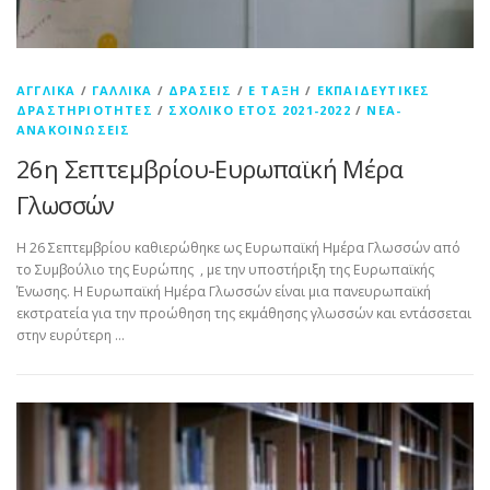
ΑΓΓΛΙΚΆ
/
ΓΑΛΛΙΚΆ
/
ΔΡΆΣΕΙΣ
/
Ε ΤΆΞΗ
/
ΕΚΠΑΙΔΕΥΤΙΚΈΣ
ΔΡΑΣΤΗΡΙΌΤΗΤΕΣ
/
ΣΧΟΛΙΚΌ ΈΤΟΣ 2021-2022
/
ΝΈΑ-
ΑΝΑΚΟΙΝΏΣΕΙΣ
26η Σεπτεμβρίου-Ευρωπαϊκή Μέρα
Γλωσσών
Η 26 Σεπτεμβρίου καθιερώθηκε ως Ευρωπαϊκή Ημέρα Γλωσσών από
το Συμβούλιο της Ευρώπης , με την υποστήριξη της Ευρωπαϊκής
Ένωσης. Η Ευρωπαϊκή Ημέρα Γλωσσών είναι μια πανευρωπαϊκή
εκστρατεία για την προώθηση της εκμάθησης γλωσσών και εντάσσεται
στην ευρύτερη …