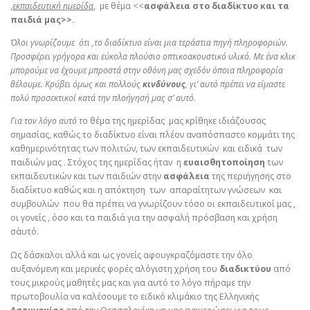
,
εκπαιδευτική ημερίδα
, με θέμα <<
ασφάλεια στο διαδίκτυο και τα
παιδιά μας>>.
Όλοι γνωρίζουμε ότι ,το διαδίκτυο είναι μια τεράστια πηγή πληροφοριών.
Προσφέρει γρήγορα και εύκολα πλούσιο οπτικοακουστικό υλικό. Με ένα κλικ
μπορούμε να έχουμε μπροστά στην οθόνη μας σχεδόν όποια πληροφορία
θέλουμε. Κρύβει όμως και πολλούς
κινδύνους
, γι’ αυτό πρέπει να είμαστε
πολύ προσεκτικοί κατά την πλοήγησή μας σ’ αυτό.
Για τον λόγο αυτό τ
ο θέμα της ημερίδας μας κρίθηκε ιδιάζουσας
σημασίας, καθώς το διαδίκτυο είναι πλέον αναπόσπαστο κομμάτι της
καθημερινότητας των πολιτών, των εκπαιδευτικών και ειδικά των
παιδιών μας . Στόχος της ημερίδας ήταν η
ευαισθητοποίηση
των
εκπαιδευτικών και των παιδιών στην
ασφάλεια
της περιήγησης στο
διαδίκτυο καθώς και η απόκτηση των απαραίτητων γνώσεων και
συμβουλών που θα πρέπει να γνωρίζουν τόσο οι εκπαιδευτικοί μας ,
οι γονείς , όσο και τα παιδιά για την ασφαλή πρόσβαση και χρήση
σ΄αυτό.
Ως δάσκαλοι αλλά και ως γονείς αφουγκραζόμαστε την όλο
αυξανόμενη και μερικές φορές αλόγιστη χρήση του
διαδικτύου
από
τους μικρούς μαθητές μας και για αυτό το λόγο πήραμε την
πρωτοβουλία να καλέσουμε το ειδικό κλιμάκιο της Ελληνικής