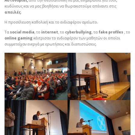
Αστυνομίας
από την Θεσσαλονίκη να μας ενημερώσει για τους
κινδύνους και να μας βοηθήσει να θωρακιστούμε απέναντι στις
απειλές
.
Η προσέλευση καθολική και το ενδιαφέρον αμείωτο.
Τα
social media
, το
internet
, το
cyberbullying
, τα
fake profiles
, το
online gaming
κέντρισαν το ενδιαφέρον των μαθητών οι οποίοι
συμμετείχαν ενεργά με ερωτήσεις και διαπιστώσεις.