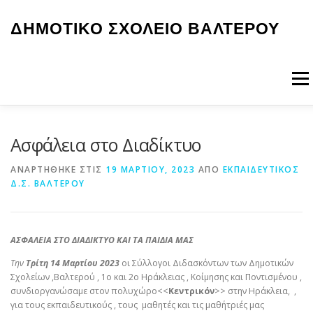
Προχωρήστε
στο
ΔΗΜΟΤΙΚΟ ΣΧΟΛΕΙΟ ΒΑΛΤΕΡΟΥ
περιεχόμενο
Μενο
ΑΡΧΙΚΉ
ΤΟ ΣΧΟΛΕΙΟ ΜΑΣ
ΝΕΑ-ΑΝΑΚΟΙΝΩΣΕΙΣ
Ασφάλεια στο Διαδίκτυο
ΑΝΑΡΤΉΘΗΚΕ ΣΤΙΣ
19 ΜΑΡΤΊΟΥ, 2023
ΑΠΌ
ΕΚΠΑΙΔΕΥΤΙΚΟΣ
Δ.Σ. ΒΑΛΤΕΡΟΥ
ΔΡΆΣΕΙΣ
ΕΠΙΚΟΙΝΩΝΙΑ
ΑΣΦΑΛΕΙΑ ΣΤΟ ΔΙΑΔΙΚΤΥΟ ΚΑΙ ΤΑ ΠΑΙΔΙΑ ΜΑΣ
Την
Τρίτη 14 Μαρτίου 2023
οι Σύλλογοι Διδασκόντων των Δημοτικών
Σχολείων ,Βαλτερού , 1ο και 2ο Ηράκλειας , Κοίμησης και Ποντισμένου ,
συνδιοργανώσαμε στον πολυχώρο<<
Κεντρικόν
>> στην Ηράκλεια, ,
για τους εκπαιδευτικούς , τους μαθητές και τις μαθήτριές μας