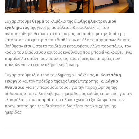
Ευχαριστούμε
θερμά
το κλιμάκιο της δίωξης
ηλεκτρονικού
εγκλήματος
της γενικής ασφάλειας Θεσσαλονίκης , που
ανταποκρίθηκε θετικά στο αίτημά μας, οι οποίοι με την ιδιαίτερη
κατάρτιση και εμπειρία που διαθέτουν σε όλα τα παραπάνω θέματα,
βοήθησαν έτσι ώστε τα παιδιά να κατανοήσουν λίγο παραπάνω, τον
κόσμο του διαδικτύου και τους κινδύνους που μπορεί να κρύβει , ενώ
παράλληλα απάντησαν σε όλες τις ερωτήσεις και απορίες των
παιδιών για να έχουν πλήρη ενημέρωση.
Ευχαριστούμε ιδιαίτερα τον δήμαρχο Ηράκλειας,
κ. Κουτσάκη
Γεώργιο
και τον πρόεδρο της Σχολικής Επιτροπής ,
κ. Δάγκο
Αθανάσιο
για την παρουσία τους , για την παραχώρηση της
αίθουσας όπου φιλοξενήθηκε η ημερίδα μας καθώς επίσης και για την
εξασφάλιση του απαραίτητου υλικοτεχνικού εξοπλισμού για την
πραγματοποίηση της ιδιαίτερα ενδιαφέρουσας και χρήσιμης
ημερίδας
.