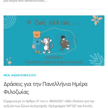
μια σειρά από εκπαιδευτικές …
ΝΈΑ-ΑΝΑΚΟΙΝΏΣΕΙΣ
Δράσεις για την Πανελλήνια Ημέρα
Φιλοζωίας
Σύμφωνα με το άρθρο 31 του ν. 4830/2021 «Νέο πλαίσιο για την
ευζωία των ζώων συντροφιάς -Πρόγραμμα “AΡΓΟΣ” και λοιπές