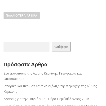
Π
λ
ΠΑΛΑΙΌΤΕΡΑ ΆΡΘΡΑ
ο
ή
γ
η
Αναζήτηση
σ
Αναζήτηση
η
ά
ρ
Πρόσφατα Άρθρα
θ
Στα μονοπάτια της Λίμνης Κερκίνης: Γεωγραφία και
ρ
Οικοσύστημα
ω
Ιστορική και περιβαλλοντική εξέλιξη της περιοχής της Λίμνης
ν
Κερκίνης
Δράσεις για την Παγκόσμια Ημέρα Περιβάλλοντος 2026