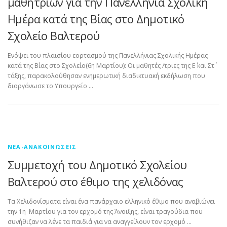
μαθητριών για την Πανελλήνια Σχολική
Ημέρα κατά της Βίας στο Δημοτικό
Σχολείο Βαλτερού
Ενόψει του πλαισίου εορτασμού της Πανελλήνιας Σχολικής Ημέρας
κατά της Βίας στο Σχολείο(6η Μαρτίου): Οι μαθητές /τριες της Ε΄ και Στ΄
τάξης, παρακολούθησαν ενημερωτική διαδικτυακή εκδήλωση που
διοργάνωσε το Υπουργείο …
ΝΈΑ-ΑΝΑΚΟΙΝΏΣΕΙΣ
Συμμετοχή του Δημοτικό Σχολείου
Βαλτερού στο έθιμο της χελιδόνας
Τα Χελιδονίσματα είναι ένα πανάρχαιο ελληνικό έθιμο που αναβιώνει
την 1η Μαρτίου για τον ερχομό της Άνοιξης, είναι τραγούδια που
συνήθιζαν να λένε τα παιδιά για να αναγγείλουν τον ερχομό …