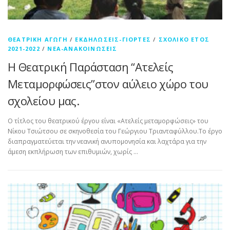
ΘΕΑΤΡΙΚΉ ΑΓΩΓΉ
/
ΕΚΔΗΛΏΣΕΙΣ-ΓΙΟΡΤΈΣ
/
ΣΧΟΛΙΚΌ ΈΤΟΣ
2021-2022
/
ΝΈΑ-ΑΝΑΚΟΙΝΏΣΕΙΣ
Η Θεατρική Παράσταση “Ατελείς
Μεταμορφώσεις”στον αύλειο χώρο του
σχολείου μας.
Ο τίτλος του θεατρικού έργου είναι «Ατελείς μεταμορφώσεις» του
Νίκου Τσιώτσου σε σκηνοθεσία του Γεώργιου Τριανταφύλλου.Το έργο
διαπραγματεύεται την νεανική ανυπομονησία και λαχτάρα για την
άμεση εκπλήρωση των επιθυμιών, χωρίς …