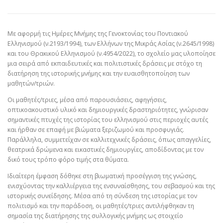
Με αφορμή τις Ημέρες Μνήμης της Γενοκτονίας του Ποντιακού
Ελληνισμού (ν.2193/1994), των Ελλήνων της Μικράς Ασίας (ν.2645/1998)
και του Θρακικού Ελληνισμού (ν.4954/2022), το σχολείο μας υλοποίησε
μια σειρά από εκπαιδευτικές και πολιτιστικές δράσεις με στόχο τη
διατήρηση της ιστορικής μνήμης και την ευαισθητοποίηση των
μαθητών/τριών.
Οι μαθητές/τριες, μέσα από παρουσιάσεις, αφηγήσεις,
οπτικοακουστικό υλικό και δημιουργικές δραστηριότητες, γνώρισαν
σημαντικές πτυχές της ιστορίας του ελληνισμού στις περιοχές αυτές
και ήρθαν σε επαφή με βιώματα ξεριζωμού και προσφυγιάς.
Παράλληλα, συμμετείχαν σε καλλιτεχνικές δράσεις, όπως απαγγελίες,
θεατρικά δρώμενα και εικαστικές δημιουργίες, αποδίδοντας με τον
δικό τους τρόπο φόρο τιμής στα θύματα.
Ιδιαίτερη έμφαση δόθηκε στη βιωματική προσέγγιση της γνώσης,
ενισχύοντας την καλλιέργεια της ενσυναίσθησης, του σεβασμού και της
ιστορικής συνείδησης. Μέσα από τη σύνδεση της ιστορίας με τον
πολιτισμό και την παράδοση, οι μαθητές/τριες αντιλήφθηκαν τη
σημασία της διατήρησης της συλλογικής μνήμης ως στοιχείο