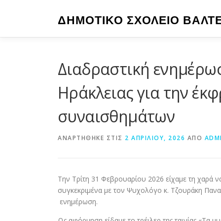
Προχωρήστε
στο
ΔΗΜΟΤΙΚΟ ΣΧΟΛΕΙΟ ΒΑΛΤ
περιεχόμενο
Διαδραστική ενημέρωσ
Ηράκλειας για την έκφ
συναισθημάτων
ΑΝΑΡΤΉΘΗΚΕ ΣΤΙΣ
2 ΑΠΡΙΛΊΟΥ, 2026
ΑΠΌ
ADM
Την Τρίτη 31 Φεβρουαρίου 2026 είχαμε τη χαρά ν
συγκεκριμένα με τον Ψυχολόγο κ. Τζουράκη Παναγι
ενημέρωση.
Ως αφόρμηση είδαμε το τρέιλερ της ταινίας «Τα μ