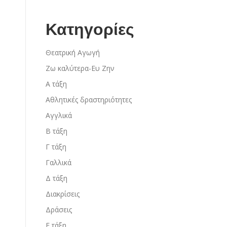
Κατηγορίες
Θεατρική Αγωγή
Ζω καλύτερα-Ευ Ζην
Α τάξη
Αθλητικές δραστηριότητες
Αγγλικά
Β τάξη
Γ τάξη
Γαλλικά
Δ τάξη
Διακρίσεις
Δράσεις
Ε τάξη