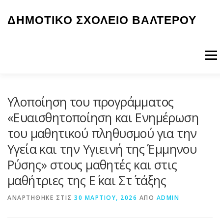
Προχωρήστε
στο
ΔΗΜΟΤΙΚΟ ΣΧΟΛΕΙΟ ΒΑΛΤΕΡΟΥ
περιεχόμενο
Μενο
ΑΡΧΙΚΉ
ΤΟ ΣΧΟΛΕΙΟ ΜΑΣ
ΝΕΑ-ΑΝΑΚΟΙΝΩΣΕΙΣ
Υλοποίηση του προγράμματος
«Ευαισθητοποίηση και Ενημέρωση
του μαθητικού πληθυσμού για την
ΔΡΆΣΕΙΣ
ΕΠΙΚΟΙΝΩΝΙΑ
Υγεία και την Υγιεινή της Έμμηνου
Ρύσης» στους μαθητές και στις
μαθήτριες της Ε΄ και Στ΄ τάξης
ΑΝΑΡΤΉΘΗΚΕ ΣΤΙΣ
30 ΜΑΡΤΊΟΥ, 2026
ΑΠΌ
ADMIN