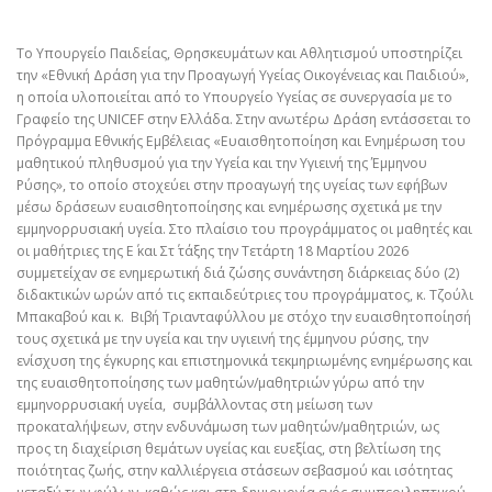
Το Υπουργείο Παιδείας, Θρησκευμάτων και Αθλητισμού υποστηρίζει
την «Εθνική Δράση για την Προαγωγή Υγείας Οικογένειας και Παιδιού»,
η οποία υλοποιείται από το Υπουργείο Υγείας σε συνεργασία με το
Γραφείο της UNICEF στην Ελλάδα. Στην ανωτέρω Δράση εντάσσεται το
Πρόγραμμα Εθνικής Εμβέλειας «Ευαισθητοποίηση και Ενημέρωση του
μαθητικού πληθυσμού για την Υγεία και την Υγιεινή της Έμμηνου
Ρύσης», το οποίο στοχεύει στην προαγωγή της υγείας των εφήβων
μέσω δράσεων ευαισθητοποίησης και ενημέρωσης σχετικά με την
εμμηνορρυσιακή υγεία. Στο πλαίσιο του προγράμματος οι μαθητές και
οι μαθήτριες της Ε΄ και Στ΄ τάξης την Τετάρτη 18 Μαρτίου 2026
συμμετείχαν σε ενημερωτική διά ζώσης συνάντηση διάρκειας δύο (2)
διδακτικών ωρών από τις εκπαιδεύτριες του προγράμματος,
κ. Τζούλι
Μπακαβού και κ. Βιβή Τριανταφύλλου
με στόχο την ευαισθητοποίησή
τους σχετικά με την υγεία και την υγιεινή της έμμηνου ρύσης, την
ενίσχυση της έγκυρης και επιστημονικά τεκμηριωμένης ενημέρωσης και
της ευαισθητοποίησης των μαθητών/μαθητριών γύρω από την
εμμηνορρυσιακή υγεία, συμβάλλοντας στη μείωση των
προκαταλήψεων, στην ενδυνάμωση των μαθητών/μαθητριών, ως
προς τη διαχείριση θεμάτων υγείας και ευεξίας, στη βελτίωση της
ποιότητας ζωής, στην καλλιέργεια στάσεων σεβασμού και ισότητας